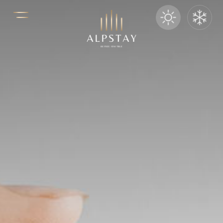
LE NOSTRE CASE
PRENOTA ORA SU:
Chalet Hartmann
Ortisei, Val Gardena
Smart Hotel Saslong
S. Cristina, Val Gardena
Hotel Acadia
Selva di Val Gardena
BAR & RISTORANTI
Blue Restaurant
S. Cristina, Val Gardena
Bistrot B24