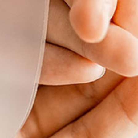
La nostra storia
Per chi cerca libertà, innovazione e stile senza rinunciare
al comfort.
Dog friendly
Alpstay Journal
PRENOTA
Posizione & mobilità
Pagamento SSL
Assicurazione viaggio
Lavora con noi
SELVA DI VAL GARDENA