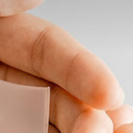
Selva di Val Gardena
ORTISEI, VAL GARDENA
Champagne Bar
Per chi cerca la libertà di casa lontano da casa.
S. Cristina, Val Gardena
PRENOTA
LE NOSTRE ESPERIENZE
Prenota la tua esperienza
Champagne Bar
Dolce Vita Experience
Dolce Vita Dinner
Fromagerie
Smart Breakfast
Marshmallow Night
MORE
S. CRISTINA, VAL GARDENA