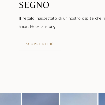
SEGNO
Il regalo inaspettato di un nostro ospite che 
Smart Hotel Saslong.
LE NOSTRE CASE
Chalet Hartmann
SCOPRI DI PIÙ
Ortisei, Val Gardena
Smart Hotel Saslong
S. Cristina, Val Gardena
Hotel Acadia
Selva di Val Gardena
BAR & RISTORANTI
AS
Blue Restaurant
Sappiamo che la c
S. Cristina, Val Gardena