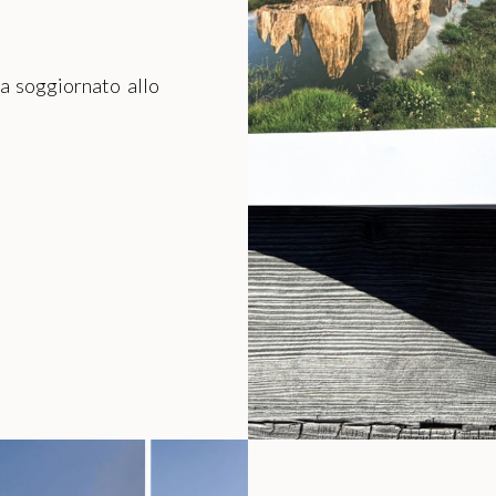
ha soggiornato allo
PETTA UN ATTIMO PRIMA DI USCIRE
uriosità porta a navigare su altri portali, ma prenotan