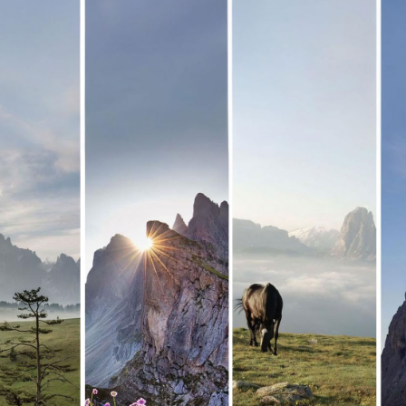
Bistrot B24
Selva di Val Gardena
Champagne Bar
S. Cristina, Val Gardena
ORTISEI, VAL GARD
LE NOSTRE ESPERIENZE
Per chi cerca la libertà d
lontano da casa.
Prenota la tua esperienza
Champagne Bar
PRENOTA
Dolce Vita Experience
Dolce Vita Dinner
Fromagerie
Smart Breakfast
Marshmallow Night