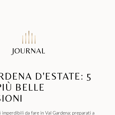
Posizione & mobilità
Pagamento SSL
Assicurazione viaggio
Lavora con noi
VA DI VAL GARDENA
hi ama vivere l'estetica con
JOURNAL
libertà e sapore.
PRENOTA
RDENA D'ESTATE: 5
PIÙ BELLE
IONI
i imperdibili da fare in Val Gardena: preparati a