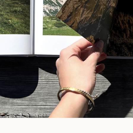
MORE
...
La nostra storia
Dog friendly
do direttamente ti
Alpstay Journal