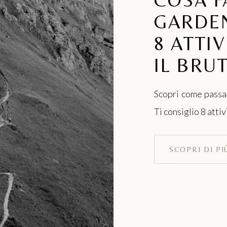
GARDE
8 ATTI
IL BRU
Scopri come passar
Ti consiglio 8 attiv
SCOPRI DI PI