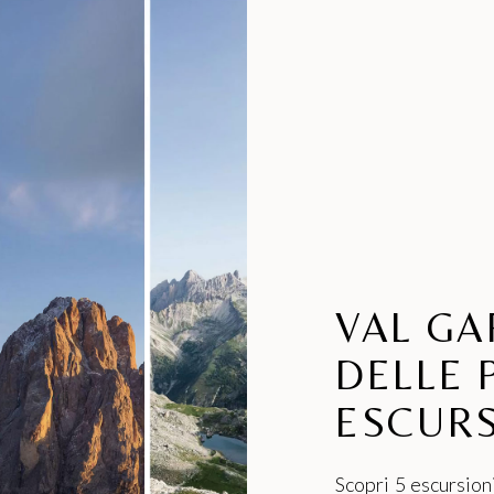
assicuri sempre il miglior prezzo garantito.
OK, RESTO QUI
PRENOTO DIRETTAMENTE
ENA
S. CRISTINA, VAL
SEL
GARDENA
i casa
Per c
Per chi cerca libertà, innovazione e
stile senza rinunciare al comfort.
VAL GA
PRENOTA
DELLE 
ESCURS
Scopri 5 escursion