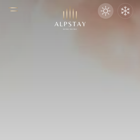
LE NOSTRE CASE
Chalet Hartmann
PRENOTA ORA SU:
Ortisei, Val Gardena
Smart Hotel Saslong
S. Cristina, Val Gardena
Hotel Acadia
Selva di Val Gardena
BAR & RISTORANTI
Blue Restaurant
S. Cristina, Val Gardena
Bistrot B24