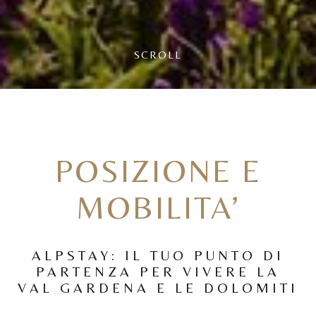
PRIMA DI USCIRE...
Sappiamo che la curiosità porta a navigare su altri
SCROLL
portali, ma prenotando direttamente ti assicuri
sempre il miglior prezzo garantito.
OK, RESTO QUI
POSIZIONE E
PRENOTO DIRETTAMENTE
MOBILITA’
ALPSTAY: IL TUO PUNTO DI
PARTENZA PER VIVERE LA
VAL GARDENA E LE DOLOMITI