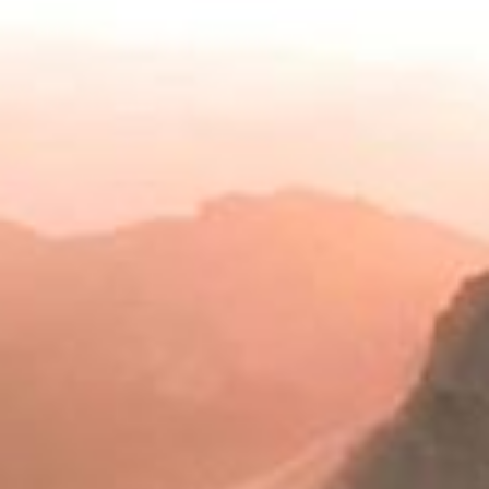
S. CRISTINA, VAL GARDENA
La nostra storia
Dog friendly
Per chi cerca libertà, innovazione e stile senza rinunciare
Alpstay Journal
al comfort.
Posizione & mobilità
PRENOTA
Pagamento SSL
Assicurazione viaggio
Lavora con noi